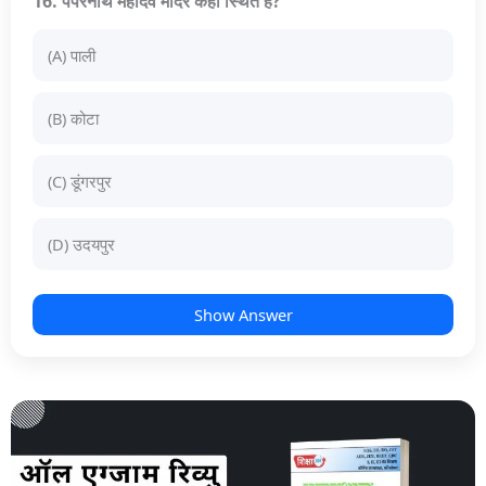
16. पेपरनाथ महादेव मंदिर कहाँ स्थित है?
(A) पाली
(B) कोटा
(C) डूंगरपुर
(D) उदयपुर
Show Answer