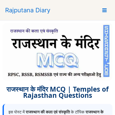
S
Rajputana Diary
k
i
p
t
o
c
o
n
t
e
n
t
राजस्थान के मंदिर MCQ | Temples of
Rajasthan Questions
इस पोस्ट में
राजस्थान की कला एवं संस्कृति
के टॉपिक
राजस्थान के