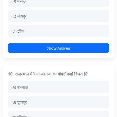
(B) धौलपुर
(C) जोधपुर
(D) टोंक
Show Answer
10. राजस्थान में 'मामा-भानजा का मंदिर' कहाँ स्थित है?
(A) बांसवाड़ा
(B) डूंगरपुर