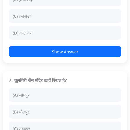
(C) तलवाड़ा
(D) कलिंजरा
Show Answer
7. चूलगिरी जैन मंदिर कहाँ स्थित है?
(A) जोधपुर
(B) धौलपुर
(C) उदयपुर