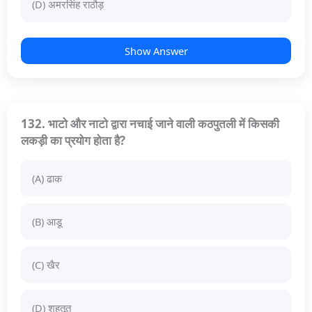
(D) अमरसिंह राठौड़
Show Answer
132. भाटो और नाटो द्वारा नचाई जाने वाली कठपुतली में किसकी
लकड़ी का प्रयोग होता है?
(A) ढाक
(B) आडू
(C) खैर
(D) शहतूत