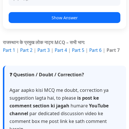
Show Answer
राजस्थान के प्रमुख लोक नाट्य MCQ – सभी भाग:
Part 1
|
Part 2
|
Part 3
|
Part 4
|
Part 5
|
Part 6
|
Part 7
❓ Question / Doubt / Correction?
Agar aapko kisi MCQ me doubt, correction ya
suggestion lagta hai, to please
is post ke
comment section ki jagah
humare
YouTube
channel
par dedicated discussion video ke
comment box me post link ke sath comment
karein.