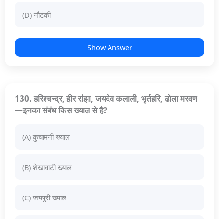
(D) नौटंकी
Show Answer
130. हरिश्चन्द्र, हीर रांझा, जयदेव कलाली, भृर्तहरि, ढोला मरवण
—इनका संबंध किस ख्याल से है?
(A) कुचामनी ख्याल
(B) शेखावाटी ख्याल
(C) जयपुरी ख्याल