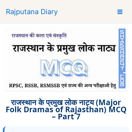
S
Rajputana Diary
k
i
p
t
o
c
o
n
t
e
n
t
राजस्थान के प्रमुख लोक नाट्य (Major
Folk Dramas of Rajasthan) MCQ
– Part 7