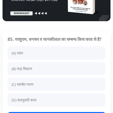
85. परशुराम, धनरूप व जानकीलाल का सम्बन्ध किस कला से है?
(A) स्वांग
(B) फड़ चित्रण
(C) चारबैत गायन
(D) कठपुतली कला