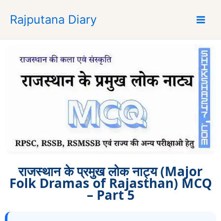
S
Rajputana Diary
k
i
p
t
o
c
o
n
t
e
n
t
राजस्थान के प्रमुख लोक नाट्य (Major
Folk Dramas of Rajasthan) MCQ
– Part 5