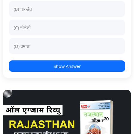
(B) चारर्खेत
(C) नौटंकी
(D) तमाशा
Show Answer