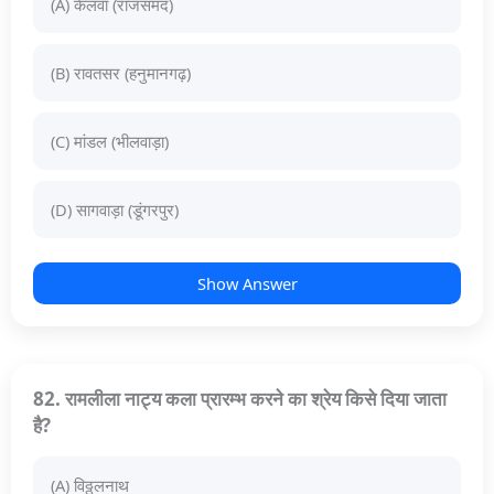
(A) केलवा (राजसमंद)
(B) रावतसर (हनुमानगढ़)
(C) मांडल (भीलवाड़ा)
(D) सागवाड़ा (डूंगरपुर)
Show Answer
82. रामलीला नाट्य कला प्रारम्भ करने का श्रेय किसे दिया जाता
है?
(A) विठ्ठलनाथ