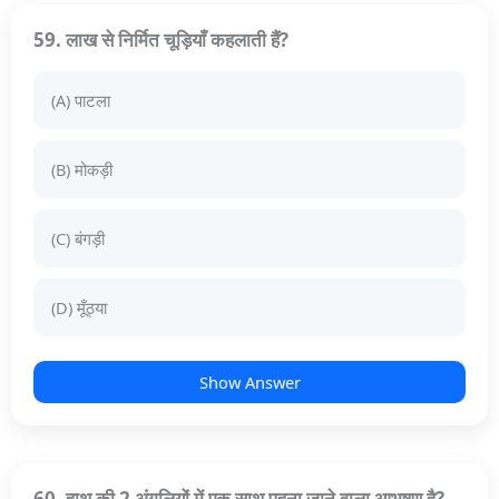
59. लाख से निर्मित चूड़ियाँ कहलाती हैं?
(A) पाटला
(B) मोकड़ी
(C) बंगड़ी
(D) मूँठ्या
Show Answer
60. हाथ की 2 अंगुलियों में एक साथ पहना जाने वाला आभूषण है?