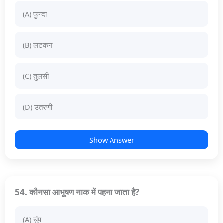
(A) फुन्दा
(B) लटकन
(C) तुलसी
(D) उतरणी
Show Answer
54. कौनसा आभूषण नाक में पहना जाता है?
(A) चूंप