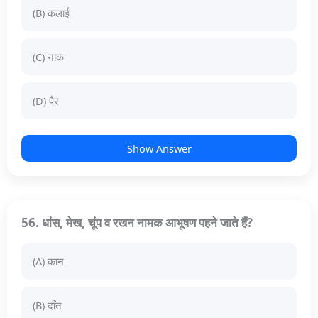
(B) कलाई
(C) नाक
(D) पैर
Show Answer
56. धांस, मेख, चूंप व रखन नामक आभूषण पहने जाते हैं?
(A) कान
(B) दाँत