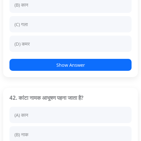
(B) कान
(C) गला
(D) कमर
Show Answer
42. कांटा नामक आभूषण पहना जाता है?
(A) कान
(B) नाक