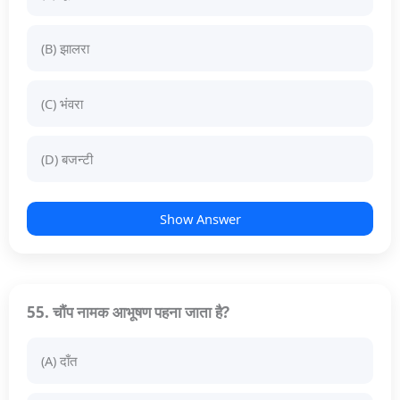
(B) झालरा
(C) भंवरा
(D) बजन्टी
Show Answer
55. चौंप नामक आभूषण पहना जाता है?
(A) दाँत