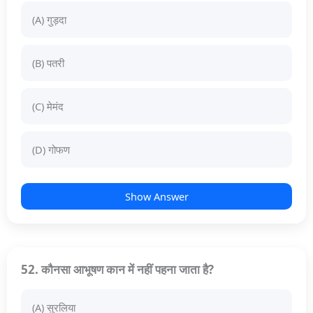
(A) गुड़दा
(B) पतरी
(C) मेमंद
(D) गोफण
Show Answer
52. कौनसा आभूषण कान में नहीं पहना जाता है?
(A) सुरलिया