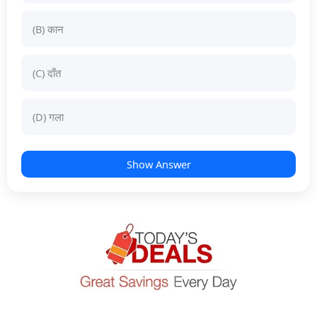
(B) कान
(C) दाँत
(D) गला
Show Answer