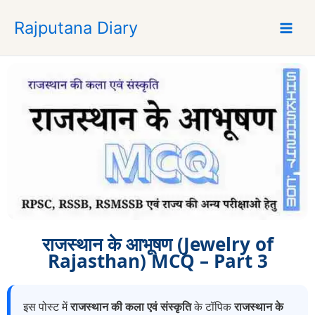
S
Rajputana Diary
k
i
p
t
o
c
o
n
t
e
n
t
राजस्थान के आभूषण (Jewelry of
Rajasthan) MCQ – Part 3
इस पोस्ट में
राजस्थान की कला एवं संस्कृति
के टॉपिक
राजस्थान के