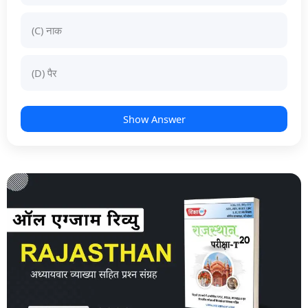
(C) नाक
(D) पैर
Show Answer