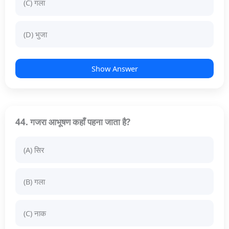
(C) गला
(D) भुजा
Show Answer
44. गजरा आभूषण कहाँ पहना जाता है?
(A) सिर
(B) गला
(C) नाक