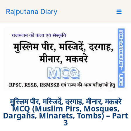
S
Rajputana Diary
k
i
p
t
o
c
o
n
t
e
n
t
मुस्लिम पीर, मस्जिदें, दरगाह, मीनार, मकबरे
MCQ (Muslim Pirs, Mosques,
Dargahs, Minarets, Tombs) – Part
3