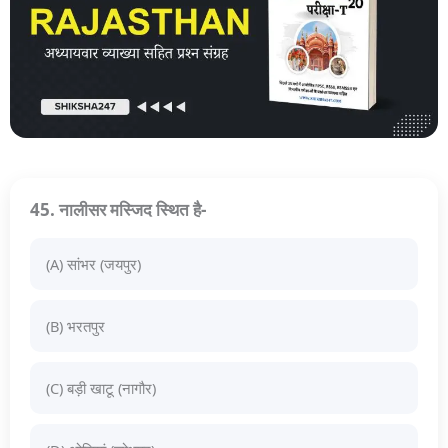
45. नालीसर मस्जिद स्थित है-
(A) सांभर (जयपुर)
(B) भरतपुर
(C) बड़ी खाटू (नागौर)