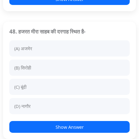
48. हजरत मीरा साहब की दरगाह स्थित है-
(A) अजमेर
(B) सिरोही
(C) बूंदी
(D) नागौर
Show Answer