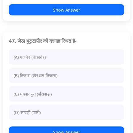
Show Answer
47. जेठा भुट्टापीर की दरगाह स्थित है-
(A) गजनेर (बीकानेर)
(B) तिजारा (खैरथल-तिजारा)
(C) भगवानपुरा (बाँसवाड़ा)
(D) सादड़ी (पाली)
Show Answer