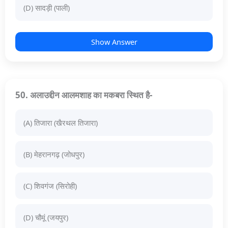
(D) सादड़ी (पाली)
Show Answer
50. अलाउद्दीन आलमशाह का मकबरा स्थित है-
(A) तिजारा (खैरथल तिजारा)
(B) मेहरानगढ़ (जोधपुर)
(C) शिवगंज (सिरोही)
(D) चौमूं (जयपुर)