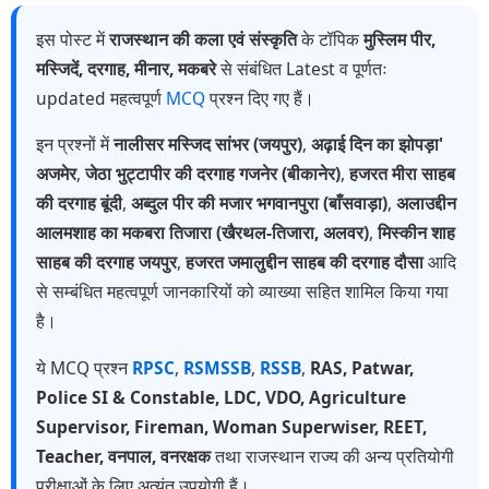
इस पोस्ट में
राजस्थान की कला एवं संस्कृति
के टॉपिक
मुस्लिम पीर,
मस्जिदें, दरगाह, मीनार, मकबरे
से संबंधित Latest व पूर्णतः
updated महत्वपूर्ण
MCQ
प्रश्न दिए गए हैं।
इन प्रश्नों में
नालीसर मस्जिद सांभर (जयपुर)
,
अढ़ाई दिन का झोपड़ा'
अजमेर
,
जेठा भुट्टापीर की दरगाह गजनेर (बीकानेर)
,
हजरत मीरा साहब
की दरगाह बूंदी
,
अब्दुल पीर की मजार भगवानपुरा (बाँसवाड़ा)
,
अलाउद्दीन
आलमशाह का मकबरा तिजारा (खैरथल-तिजारा, अलवर)
,
मिस्कीन शाह
साहब की दरगाह जयपुर
,
हजरत जमालुद्दीन साहब की दरगाह दौसा
आदि
से सम्बंधित महत्वपूर्ण जानकारियों को व्याख्या सहित शामिल किया गया
है।
ये MCQ प्रश्न
RPSC
,
RSMSSB
,
RSSB
,
RAS, Patwar,
Police SI & Constable, LDC, VDO, Agriculture
Supervisor, Fireman, Woman Superwiser, REET,
Teacher, वनपाल, वनरक्षक
तथा राजस्थान राज्य की अन्य प्रतियोगी
परीक्षाओं के लिए अत्यंत उपयोगी हैं।