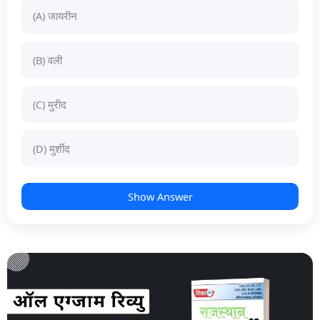
(A) जायरीन
(B) वली
(C) मुरीद
(D) मुर्शीद
Show Answer