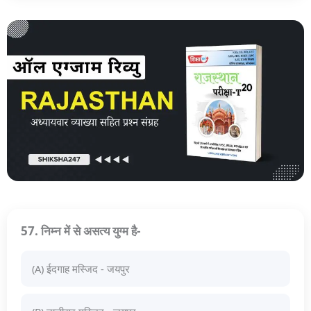
57. निम्न में से असत्य युग्म है-
(A) ईदगाह मस्जिद - जयपुर