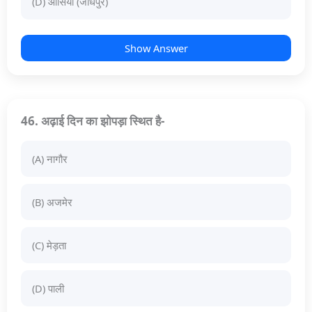
(D) ओसियां (जोधपुर)
Show Answer
46. अढ़ाई दिन का झोपड़ा स्थित है-
(A) नागौर
(B) अजमेर
(C) मेड़ता
(D) पाली