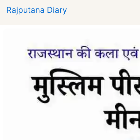
Skip
Rajputana Diary
to
content