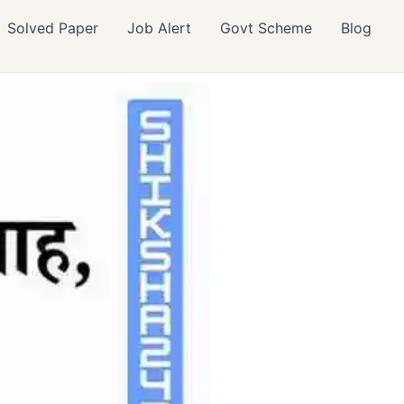
Solved Paper
Job Alert
Govt Scheme
Blog