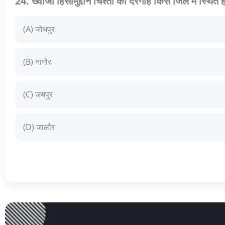
24. ख्वाजा हिसामुद्दीन चिश्ती की दरगाह किस जिले में स्थित ह
(A) जोधपुर
(B) नागौर
(C) जयपुर
(D) जालौर