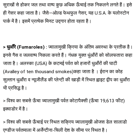
सुराखों से होकर जल तथा वाष्प कुछ अधिक ऊँचाई तक निकलने लगते हैं। इसे
ही गेसर कहा जाता है। जैसे—ओल्ड फेथफुल गेसर, यह U.S.A. के यलोस्टोन
पार्क में है। इसमें प्रत्येक मिनट उद्गार होता रहता है।
>
धुआँरे
(Fumaroles) :
ज्वालामुखी क्रिया के अंतिम अवस्था के प्रतीक है।
इनसे गैस व जलवाष्प निकला करते हैं। गंधक युक्त धुंआँरों को सोलफतारा कहा
जाता है। अलस्का (USA) के कटमई पर्वत को हजारों धुआँरों की घाटी
(Avalley of ten thousand smokes)कहा जाता है । ईरान का कोह
सुल्तान धुआँरा व न्यूजीलैंड की प्लेन्टी की खाड़ी में स्थित ह्वाइट द्वीप का धुआँरा
भी प्रसिद्ध है।
> विश्व का सबसे ऊँचा ज्वालामुखी पर्वत कोटापैक्सी (ऊँचा 19,613 फीट)
इक्वाडोर में है।
> विश्व की सबसे ऊँचाई पर स्थित सक्रिय ज्वालामुखी ओजस डेल सालाडो
एण्डीज पर्वतमाला में अर्जेन्टीना-चिली देश के सीमा पर स्थित है।