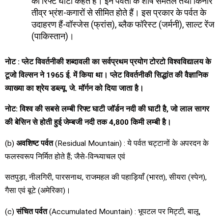
को रिफ्ट घाटी कहते हैं। इन पर्वतों के शीर्ष समतल तथा किनारे
तीव्र भ्रंश-कगारों से सीमित होते हैं। इस प्रकार के पर्वत के
उदाहरण हैं-वॉस्जेस (फ्रांस), ब्लैक फॉरेस्ट (जर्मनी), साल्ट रेंज
(पाकिस्तान)।
नोट
:
प्लेट विवर्तनीकी शब्दावली का सर्वप्रथम प्रयोग टोरटो
विश्वविद्यालय के
टूजो विल्सन ने
1965
ई
.
में किया था। प्लेट
विवर्तनीकी सिद्धांत की वैज्ञानिक
व्याख्या का श्रेय डब्ल्यू
.
जे
.
मॉर्गन को दिया जाता है।
नोट
:
विश्व की सबसे लम्बी रिफ्ट घाटी जॉर्डन नदी की घाटी है
,
जो
लाल सागर
की बेसिन से होती हुई जेम्बजी नदी तक
4,800
किमी लम्बी है।
(b)
अवशिष्ट पर्वत
(Residual Mountain) : ये पर्वत चट्टानों के अपरदन के
फलस्वरूप निर्मित होते हैं; जैसे-विन्ध्याचल एवं
सतपुड़ा, नीलगिरी, पारसनाथ, राजमहल की पहाड़ियाँ (भारत), सीयरा (स्पेन),
गैसा एवं बूटे (अमेरिका)।
(c)
संचित पर्वत
(Accumulated Mountain) : भूपटल पर मिट्टी, बालू,