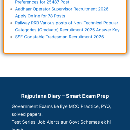
Preferences for 25487 Post
Aadhaar Operator Supervisor Recruitment 2026 –
Apply Online for 78 Posts
Railway RRB Various posts of Non-Technical Popular
Categories (Graduate) Recruitment 2025 Answer Key
SSF Constable Tradesman Recruitment 2026
Rajputana Diary – Smart Exam Prep
Government Exams ke liye MCQ Practice, PYQ,
solved papers,
Test Series, Job Alerts aur Govt Schemes ek hi
jagah.