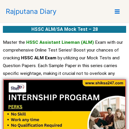
S
Rajputana Diary
k
i
p
HSSC ALM/SA Mock Test – 28
t
o
Master the
HSSC Assistant Lineman (ALM)
Exam with our
c
comprehensive Online Test Series! Boost your chances of
o
cracking
HSSC ALM Exam
by utilizing our Mock Tests and
n
t
Question Papers. Each Sample Paper in this series carries
e
specific weightage, making it crucial not to overlook any.
n
t