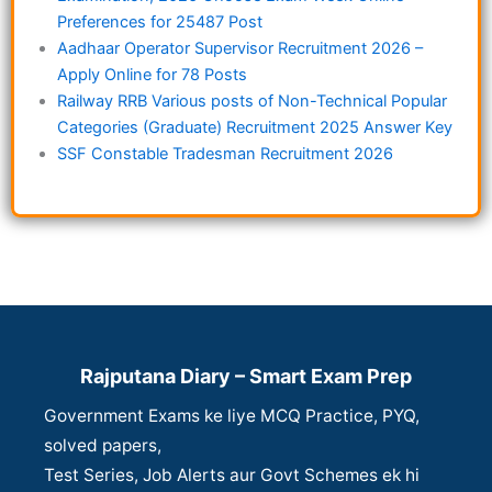
Preferences for 25487 Post
Aadhaar Operator Supervisor Recruitment 2026 –
Apply Online for 78 Posts
Railway RRB Various posts of Non-Technical Popular
Categories (Graduate) Recruitment 2025 Answer Key
SSF Constable Tradesman Recruitment 2026
Rajputana Diary – Smart Exam Prep
Government Exams ke liye MCQ Practice, PYQ,
solved papers,
Test Series, Job Alerts aur Govt Schemes ek hi