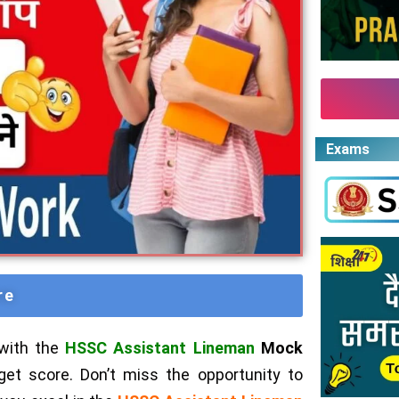
Exams
re
with the
HSSC Assistant Lineman
Mock
rget score. Don’t miss the opportunity to