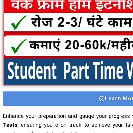
Learn Mo
Enhance your preparation and gauge your progress 
Tests
, ensuring you’re on track to achieve your ta