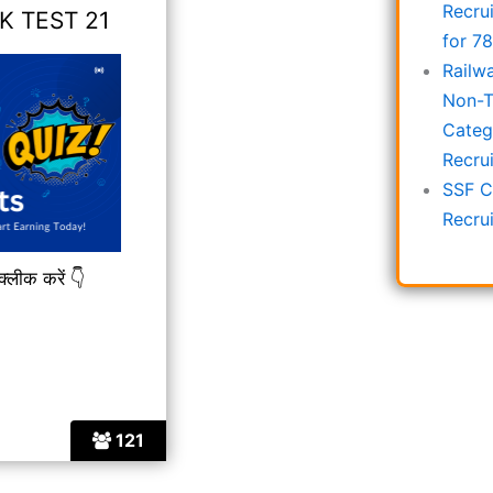
Recru
K TEST 21
for 7
Railw
Non-T
Categ
Recru
SSF C
Recru
क्लीक करें 👇
121