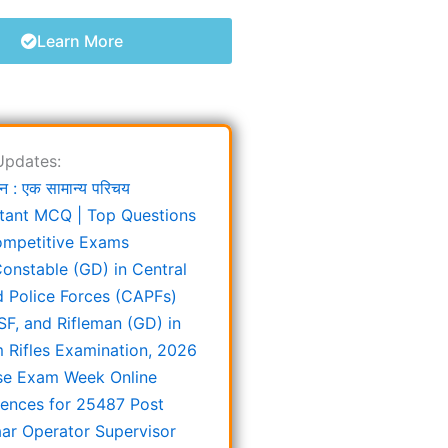
Learn More
Updates:
न : एक सामान्य परिचय
tant MCQ | Top Questions
ompetitive Exams
onstable (GD) in Central
 Police Forces (CAPFs)
SF, and Rifleman (GD) in
 Rifles Examination, 2026
e Exam Week Online
rences for 25487 Post
ar Operator Supervisor