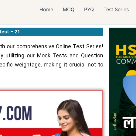
Home
MCQ
PYQ
Test Series
est – 21
th our comprehensive Online Test Series!
y utilizing our Mock Tests and Question
cific weightage, making it crucial not to