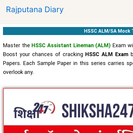
Skip
Rajputana Diary
to
content
HSSC ALM/SA Mock T
Master the
HSSC Assistant Lineman (ALM)
Exam wi
Boost your chances of cracking
HSSC ALM Exam
b
Papers. Each Sample Paper in this series carries spe
overlook any.