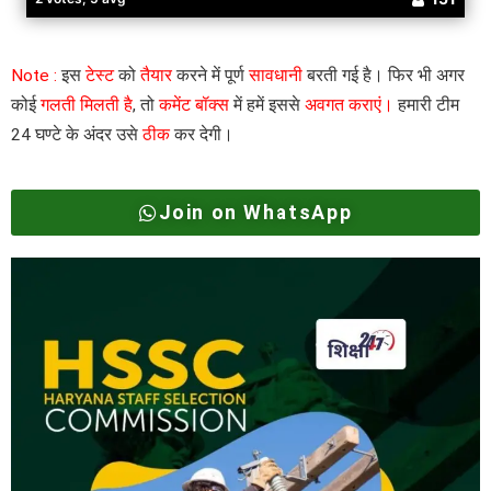
Note :
इस
टेस्ट
को
तैयार
करने में पूर्ण
सावधानी
बरती गई है। फिर भी अगर
कोई
गलती मिलती है
, तो
कमेंट बॉक्स
में हमें इससे
अवगत कराएं।
हमारी टीम
24 घण्टे के अंदर उसे
ठीक
कर देगी।
Join on WhatsApp