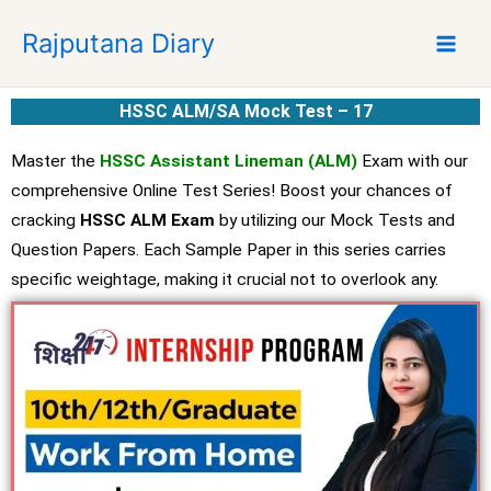
S
Rajputana Diary
k
i
p
HSSC ALM/SA Mock Test – 17
t
o
Master the
HSSC Assistant Lineman (ALM)
Exam with our
c
comprehensive Online Test Series! Boost your chances of
o
cracking
HSSC ALM Exam
by utilizing our Mock Tests and
n
t
Question Papers. Each Sample Paper in this series carries
e
specific weightage, making it crucial not to overlook any.
n
t