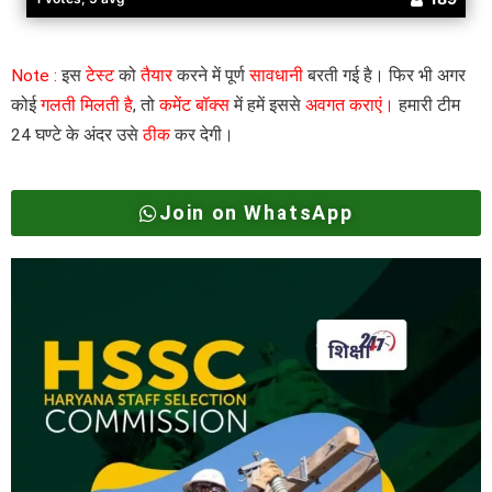
Note :
इस
टेस्ट
को
तैयार
करने में पूर्ण
सावधानी
बरती गई है। फिर भी अगर
कोई
गलती मिलती है
, तो
कमेंट बॉक्स
में हमें इससे
अवगत कराएं।
हमारी टीम
24 घण्टे के अंदर उसे
ठीक
कर देगी।
Join on WhatsApp