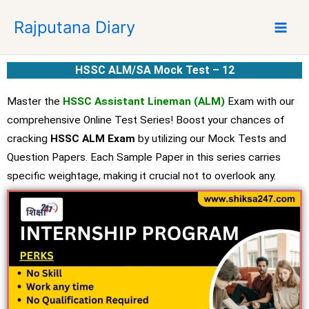
S
Rajputana Diary
k
i
p
HSSC ALM/SA Mock Test – 12
t
o
Master the
HSSC Assistant Lineman (ALM)
Exam with our
c
comprehensive Online Test Series! Boost your chances of
o
cracking
HSSC ALM Exam
by utilizing our Mock Tests and
n
t
Question Papers. Each Sample Paper in this series carries
e
specific weightage, making it crucial not to overlook any.
n
t