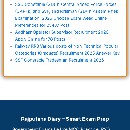
SSC Constable (GD) in Central Armed Police Forces
(CAPFs) and SSF, and Rifleman (GD) in Assam Rifles
Examination, 2026 Choose Exam Week Online
Preferences for 25487 Post
Aadhaar Operator Supervisor Recruitment 2026 –
Apply Online for 78 Posts
Railway RRB Various posts of Non-Technical Popular
Categories (Graduate) Recruitment 2025 Answer Key
SSF Constable Tradesman Recruitment 2026
Rajputana Diary – Smart Exam Prep
Government Exams ke liye MCQ Practice, PYQ,