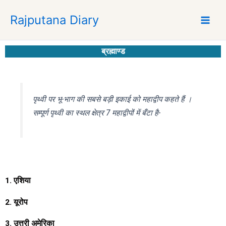
S
Rajputana Diary
k
i
p
ब्रह्माण्ड
t
o
c
o
पृथ्वी पर भू-भाग की सबसे बड़ी इकाई को महाद्वीप कहते हैं ।
n
सम्पूर्ण पृथ्वी का स्थल क्षेत्र 7 महाद्वीपों में बँटा है-
t
e
n
t
1. एशिया
2. यूरोप
3. उत्तरी अमेरिका