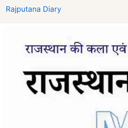
Skip
Rajputana Diary
to
content