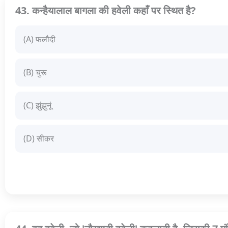
43. कन्हैयालाल बागला की हवेली कहाँ पर स्थित है?
(A) फलौदी
(B) चुरू
(C) झुंझुनूं
(D) सीकर