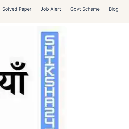
Solved Paper
Job Alert
Govt Scheme
Blog