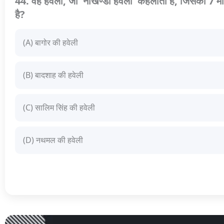
44. वह हवेली, जो 'नौखण्डी हवेली' कहलाती है, जिसकी 7 मं
है?
(A) बागोर की हवेली
(B) बादशाह की हवेली
(C) सालिम सिंह की हवेली
(D) नथमल की हवेली