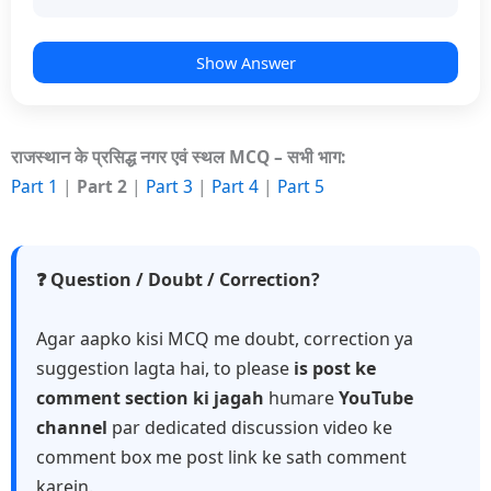
Show Answer
राजस्थान के प्रसिद्ध नगर एवं स्थल MCQ – सभी भाग:
Part 1
|
Part 2
|
Part 3
|
Part 4
|
Part 5
❓ Question / Doubt / Correction?
Agar aapko kisi MCQ me doubt, correction ya
suggestion lagta hai, to please
is post ke
comment section ki jagah
humare
YouTube
channel
par dedicated discussion video ke
comment box me post link ke sath comment
karein.