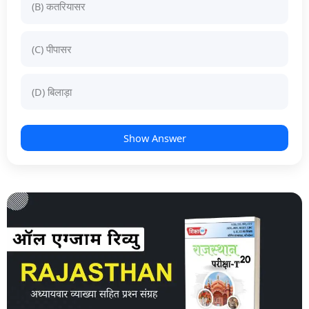
(B) कतरियासर
(C) पीपासर
(D) बिलाड़ा
Show Answer