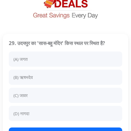
29. उदयपुर का 'सास-बहू मंदिर' किस स्थल पर स्थित है?
(A) जगत
(B) ऋषभदेव
(C) जावर
(D) नागदा