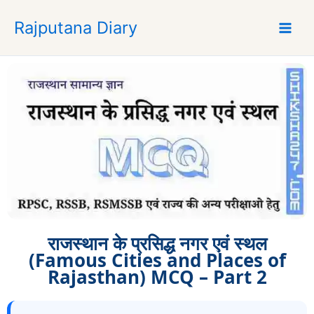
S
Rajputana Diary
k
i
p
t
o
c
o
n
t
e
n
t
राजस्थान के प्रसिद्ध नगर एवं स्थल
(Famous Cities and Places of
Rajasthan) MCQ – Part 2