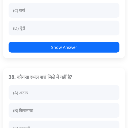
(C) बारां
(D) बूँदी
Show Answer
38. कौनसा स्थल बारां जिले में नहीं है?
(A) अटरू
(B) विलासगढ़
(C) काकुनी