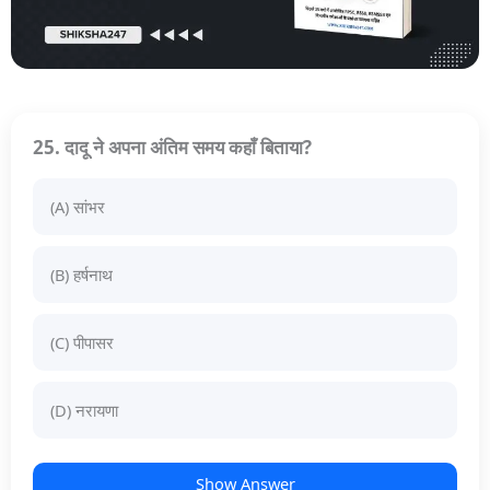
25. दादू ने अपना अंतिम समय कहाँ बिताया?
(A) सांभर
(B) हर्षनाथ
(C) पीपासर
(D) नरायणा
Show Answer