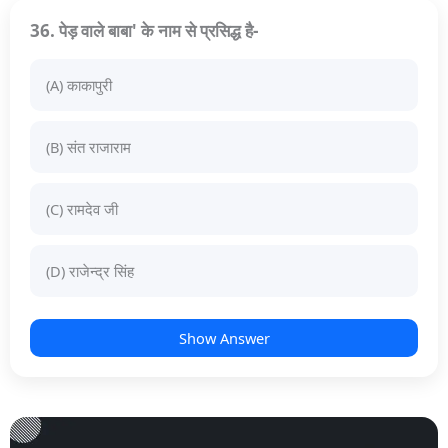
36. पेड़ वाले बाबा' के नाम से प्रसिद्ध है-
(A) काकापुरी
(B) संत राजाराम
(C) रामदेव जी
(D) राजेन्द्र सिंह
Show Answer