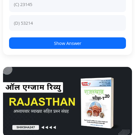
(C) 23145
(D) 53214
Show Answer