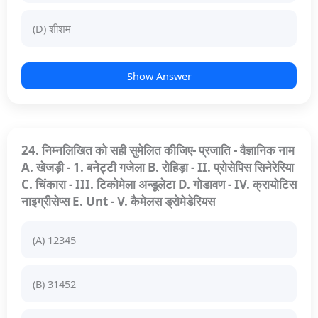
(D) शीशम
Show Answer
24. निम्नलिखित को सही सुमेलित कीजिए- प्रजाति - वैज्ञानिक नाम
A. खेजड़ी - 1. बनेट्टी गजेला B. रोहिड़ा - II. प्रोसेपिस सिनेरेरिया
C. चिंकारा - III. टिकोमेला अन्डूलेटा D. गोडावण - IV. क्रायोटिस
नाइग्रीसेप्स E. Unt - V. कैमेलस ड्रोमेडेरियस
(A) 12345
(B) 31452