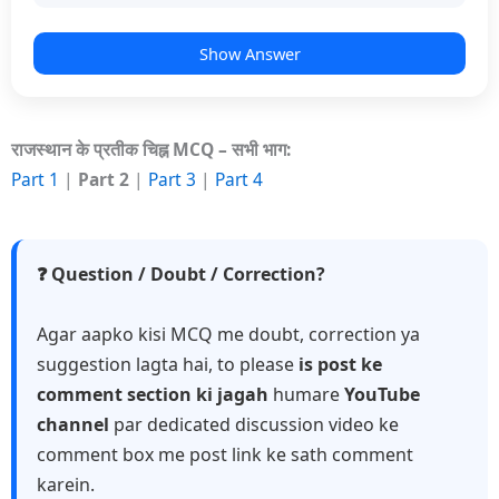
Show Answer
राजस्थान के प्रतीक चिह्न MCQ – सभी भाग:
Part 1
|
Part 2
|
Part 3
|
Part 4
❓ Question / Doubt / Correction?
Agar aapko kisi MCQ me doubt, correction ya
suggestion lagta hai, to please
is post ke
comment section ki jagah
humare
YouTube
channel
par dedicated discussion video ke
comment box me post link ke sath comment
karein.