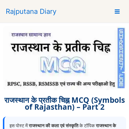
S
Rajputana Diary
k
i
p
t
o
c
o
n
t
e
n
t
राजस्थान के प्रतीक चिह्न MCQ (Symbols
of Rajasthan) – Part 2
इस पोस्ट में
राजस्थान की कला एवं संस्कृति
के टॉपिक
राजस्थान के