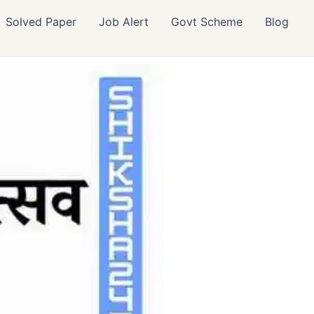
Solved Paper
Job Alert
Govt Scheme
Blog