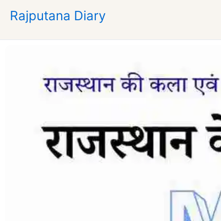
Skip
Rajputana Diary
to
content