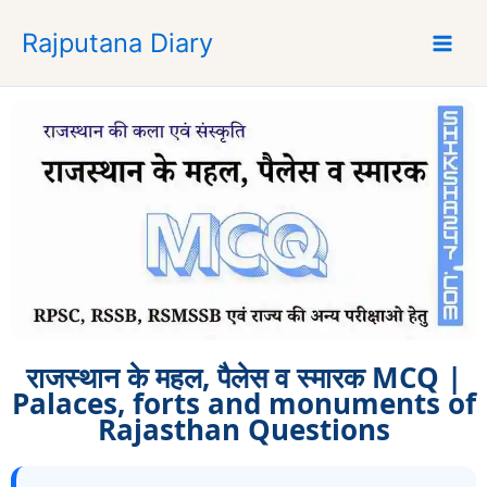
S
Rajputana Diary
k
i
p
t
o
c
o
n
t
e
n
t
राजस्थान के महल, पैलेस व स्मारक MCQ |
Palaces, forts and monuments of
Rajasthan Questions