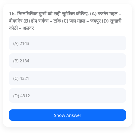
16. निम्नलिखित युग्मों को सही सुमेलित कीजिए- (A) गजनेर महल –
बीकानेर (B) होप सर्कस – टॉक (C) जल महल – जयपुर (D) सुनहरी
कोठी – अलवर
(A) 2143
(B) 2134
(C) 4321
(D) 4312
Show Answer