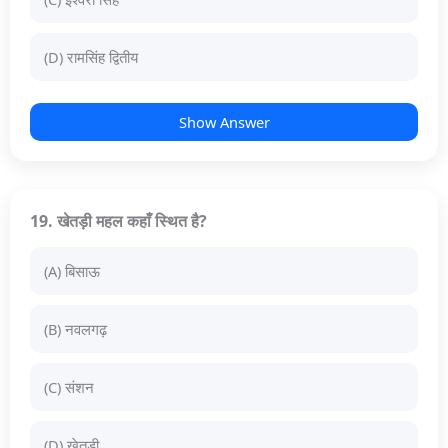
(D) रामसिंह द्वितीय
Show Answer
19. खेतड़ी महल कहाँ स्थित है?
(A) बिसाऊ
(B) नवलगढ़
(C) संशन
(D) खेतड़ी