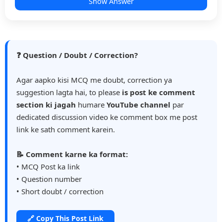
Show Answer
❓ Question / Doubt / Correction?
Agar aapko kisi MCQ me doubt, correction ya
suggestion lagta hai, to please
is post ke comment
section ki jagah
humare
YouTube channel
par
dedicated discussion video ke comment box me post
link ke sath comment karein.
📝 Comment karne ka format:
• MCQ Post ka link
• Question number
• Short doubt / correction
🔗 Copy This Post Link