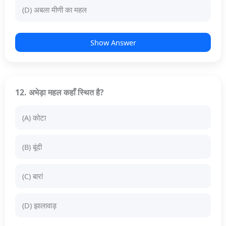
(D) अबला मीणी का महल
Show Answer
12. अभेड़ा महल कहाँ स्थित है?
(A) कोटा
(B) बूंदी
(C) बारां
(D) झालावाड़