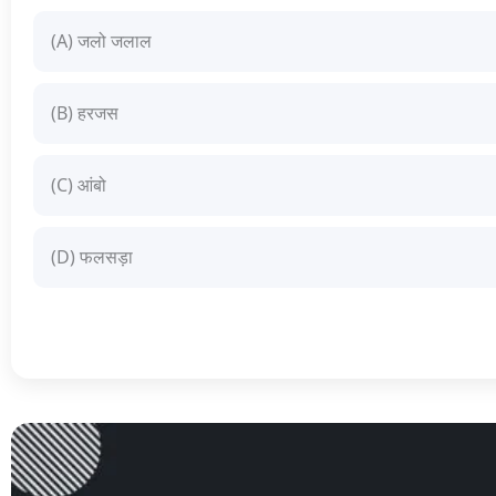
(A) जलो जलाल
(B) हरजस
(C) आंबो
(D) फलसड़ा