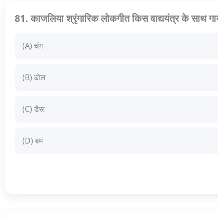
81. काजलिया श्रृंगारिक लोकगीत किस वाद्ययंत्र के साथ गा
(A) चंग
(B) ढोल
(C) डैरू
(D) बम