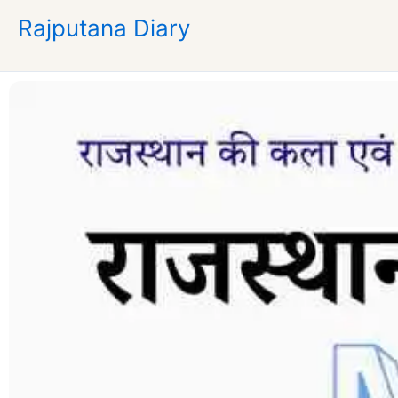
Skip
Rajputana Diary
to
content