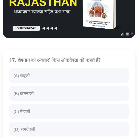
17. शेषनाग का अवतार' किस लोकदेवता को कहते हैं?
(A) पाबूजी
(B) कल्लाजी
(C) मेहाजी
(D) रामदेवजी