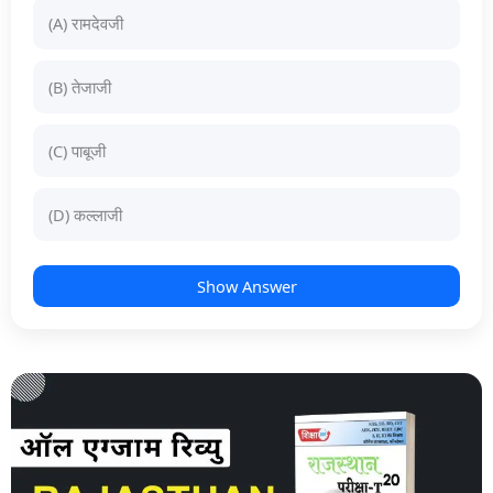
(A) रामदेवजी
(B) तेजाजी
(C) पाबूजी
(D) कल्लाजी
Show Answer