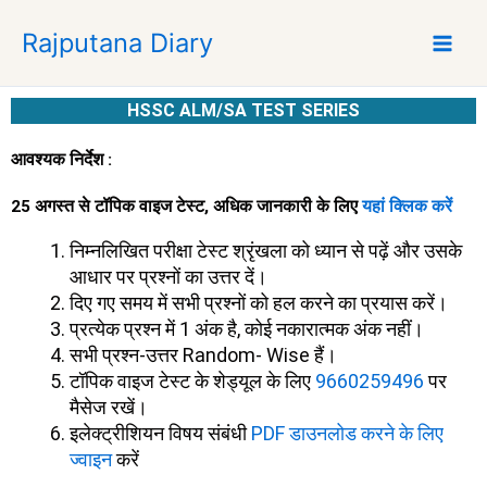
S
Rajputana Diary
k
i
p
HSSC ALM/SA TEST SERIES
t
o
आवश्यक निर्देश :
c
o
25 अगस्त से टॉपिक वाइज टेस्ट, अधिक जानकारी के लिए
यहां क्लिक करें
n
t
निम्नलिखित परीक्षा टेस्ट श्रृंखला को ध्यान से पढ़ें और उसके
e
आधार पर प्रश्नों का उत्तर दें।
n
दिए गए समय में सभी प्रश्नों को हल करने का प्रयास करें।
t
प्रत्येक प्रश्न में 1 अंक है, कोई नकारात्मक अंक नहीं।
सभी प्रश्न-उत्तर Random- Wise हैं।
टॉपिक वाइज टेस्ट के शेड्यूल के लिए
9660259496
पर
मैसेज रखें।
इलेक्ट्रीशियन विषय संबंधी
PDF डाउनलोड करने के लिए
ज्वाइन
करें