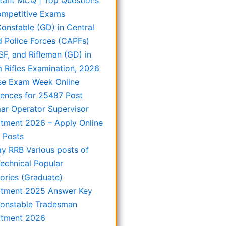
tant MCQ | Top Questions
ompetitive Exams
onstable (GD) in Central
 Police Forces (CAPFs)
SF, and Rifleman (GD) in
 Rifles Examination, 2026
e Exam Week Online
rences for 25487 Post
ar Operator Supervisor
itment 2026 – Apply Online
8 Posts
ay RRB Various posts of
echnical Popular
ories (Graduate)
itment 2025 Answer Key
onstable Tradesman
itment 2026