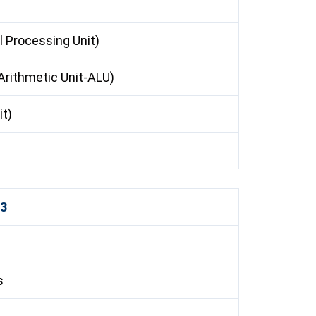
tral Processing Unit)
 (Arithmetic Unit-ALU)
it)
 3
s