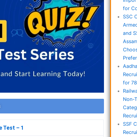
Impor
for C
SSC C
Armed
and S
Assam
Choos
Prefe
Aadha
Recru
for 7
Railw
Non-T
s
Categ
Recru
SSF C
 Test – 1
Recru