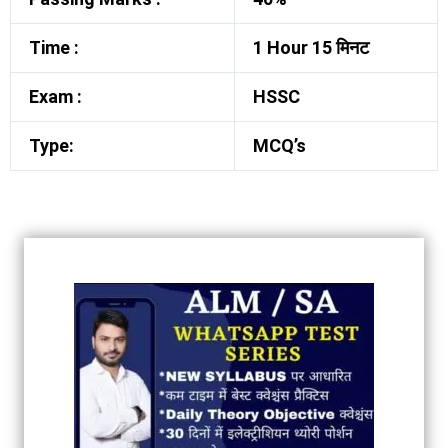
Time :
1 Hour 15 मिनट
Exam :
HSSC
Type:
MCQ’s