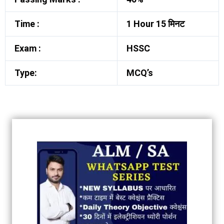
Time :
1 Hour 15 मिनट
Exam :
HSSC
Type:
MCQ’s