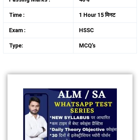
Time :
1 Hour 15 मिनट
Exam :
HSSC
Type:
MCQ’s